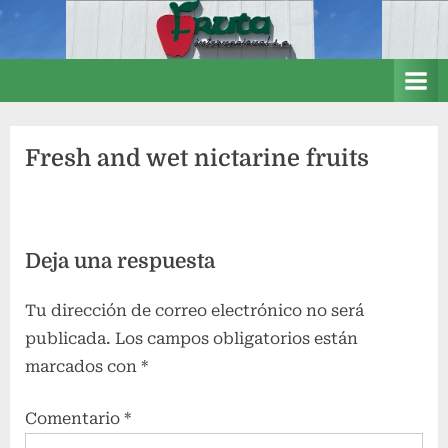
Saltar
.
al
contenido
.
:
:
Fresh and wet nictarine fruits
:
F
r
u
Deja una respuesta
t
Tu dirección de correo electrónico no será
a
publicada.
Los campos obligatorios están
i
marcados con
*
n
t
Comentario
*
e