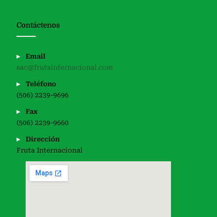
Contáctenos
Email
sac@frutainternacional.com
Teléfono
(506) 2239-9696
Fax
(506) 2239-9660
Dirección
Fruta Internacional