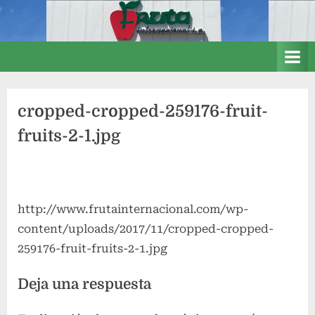
Saltar
.
al
contenido
.
:
:
cropped-cropped-259176-fruit-
:
fruits-2-1.jpg
F
r
u
t
http://www.frutainternacional.com/wp-
a
content/uploads/2017/11/cropped-cropped-
i
259176-fruit-fruits-2-1.jpg
n
Deja una respuesta
t
e