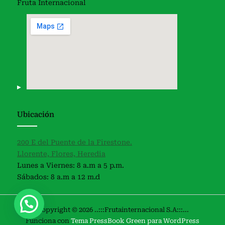
Fruta Internacional
Ubicación
200 E del Puente de la Firestone.
Llorente, Flores, Heredia
Lunes a Viernes: 8 a.m a 5 p.m.
Sábados: 8 a.m a 12 m.d
Copyright © 2026 ..:::Frutainternacional S.A:::...
Funciona con
Tema PressBook Green para WordPress