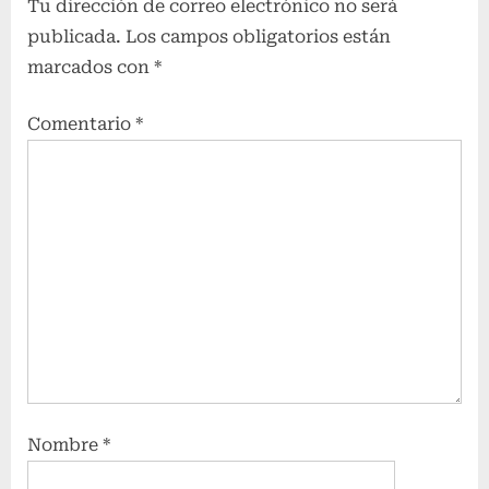
Tu dirección de correo electrónico no será
r
publicada.
Los campos obligatorios están
n
marcados con
*
a
Comentario
*
c
i
o
n
a
l
S
.
A
:
Nombre
*
: